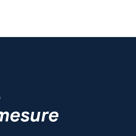
e
 mesure