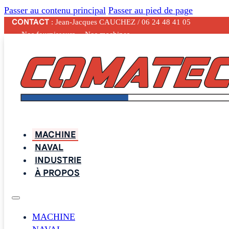
Passer au contenu principal
Passer au pied de page
CONTACT
: Jean-Jacques CAUCHEZ / 06 24 48 41 05
— Nos fournisseurs
— Nos machines
MACHINE
NAVAL
INDUSTRIE
À PROPOS
MACHINE