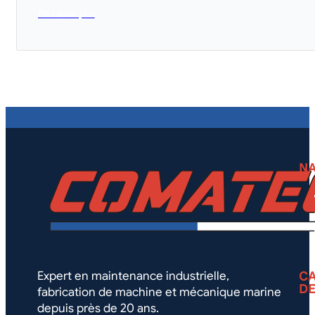
En savoir plus
NA
Expert en maintenance industrielle,
CA
DE
fabrication de machine et mécanique marine
depuis près de 20 ans.