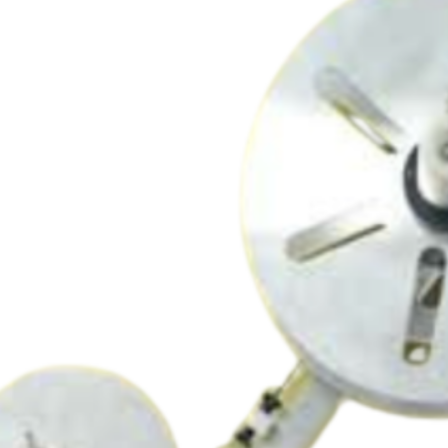
NIQUES
 latérales ou une tête latérale et une sur le dessus
ofondeurs par manivelles
 potentiomètre
t étiquette par déplacement de la cellule
es par déplacement de la cellule
age du papier simplifié
isé haute résistance, épaisseur 16 mm
montés sur roulement à billes, étanches, graissés à vie
sserie acier inox 304L
face adhilité de 66 mm de diamètre
ariable par moteur pas à pas (réglage par potentiomètre
ute)
 diamètre 280 mm en standard mandrin de 76 mm,
ar photocellule, Led d’état de fonctionnement, réglage