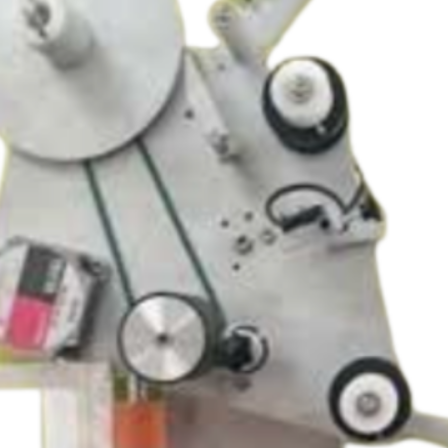
monté sur support réglable
5 mm sur palette pour un défilement adapté à votre
réglage de sensibilité incorporé
re 48 mm