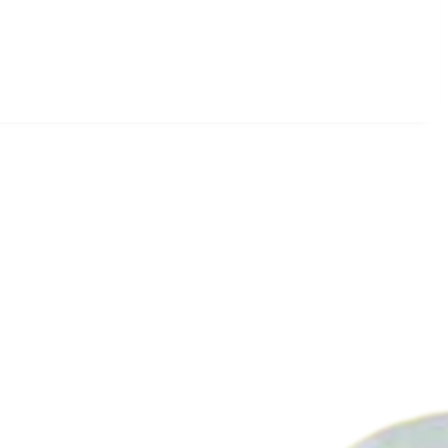
ayer
Fabrication française
double tête sur pied
âssis inox, configurable avec deux têtes latérales ou une latérale
s à vitesse variable (5 à 25 m/min), détection par photocellule
on de pose de ±0,5 mm. Réglages hauteur, profondeur et vitesse