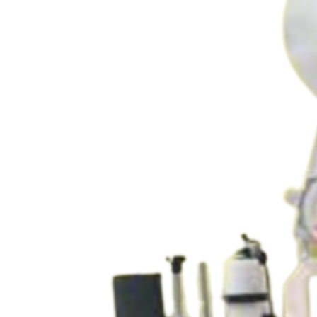
par auto-apprentissage 
Précision de pose +/- 0.
application
Palette de pose fixe
Coffret de commande
Détection standard avec 
Noix de fixation diamèt