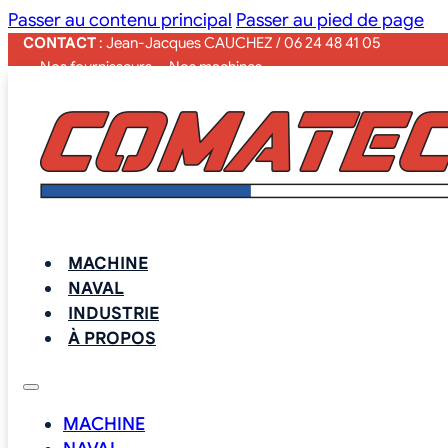
Passer au contenu principal
Passer au pied de page
CONTACT
: Jean-Jacques CAUCHEZ / 06 24 48 41 05
— Nos fournisseurs
— Nos machines
MACHINE
NAVAL
INDUSTRIE
À PROPOS
MACHINE