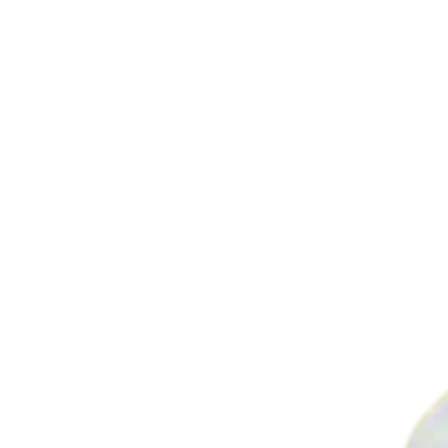
par manivelles et potentiomètre.
CARACTÉRISTIQUES TECH
Châssis inox
Possibilité de deux têtes
Réglages hauteurs et pr
Réglages de vitesse par
Détection par cellule
Réglage de positionnemen
Réglage d’arrêt étiquett
Laize 110 – 150 mm, pass
Flanc en aluminium anod
Paliers de transmissions 
(entretien nul) axes et vi
Cylindre de tirage à sur
Motorisation à vitesse v
de 5 à 25 mètres par min
Bobine d’étiquettes, de
séparé de la pose
Détection d’étiquettes p